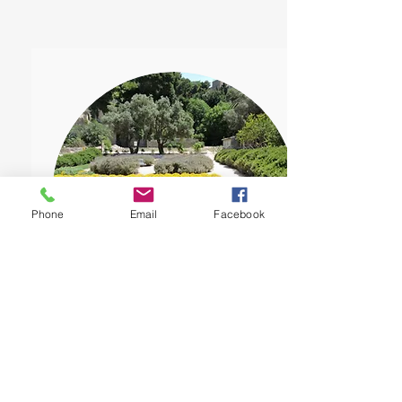
Phone
Email
Facebook
ORTO DEI CAPPUCCINI
Viale Merello, 09123 Cagliari CA
Nel
1595
i
frati Cappuccini
fondarono sulla collina situata ad