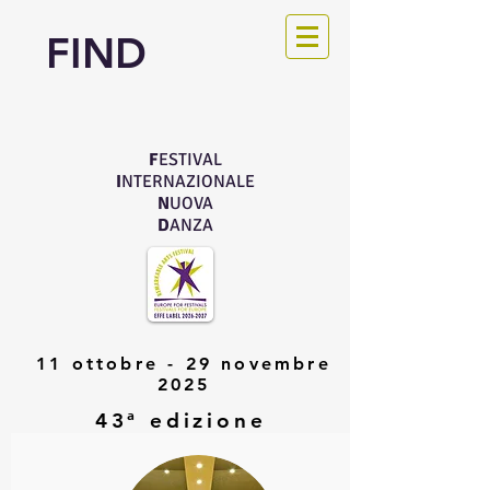
FIND
F
ESTIVAL
I
NTERNAZIONALE
N
UOVA
D
ANZA
11 ottobre - 29 novembre
2025
43ª edizione