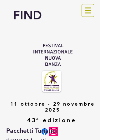
FIND
F
ESTIVAL
I
NTERNAZIONALE
N
UOVA
D
ANZA
11 ottobre - 29 novembre
2025
43ª edizione
Pacchetti Turistici