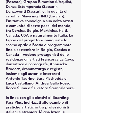
(Pescara), Gruppo E-motion (L’Aquila),
Danza Estemporada (Sassari),
Danzeventi (Sassari) e, in qualità di
capofila, Maya inc/FIND (Cagliari).
L’iniziativa coinvolge a sua volta artisti
e comunità di sette paesi del mondo,
tra Corsica, Belgio, Martinica, Haiti,
Canada, USA e naturalmente Italia. Le
tappe del progetto – inaugurate lo
scorso aprile a Bastia e programmate
fino a settembre in Belgio, Corsica e
Canada – vedono protagonisti delle
residenze gli artisti Francesca La Cava,
danzatrice e coreografa, Anouscka
Brodacz, drammaturga e regista,
insieme agli autori e interpreti
Antonio Taurino, Sara Pischedda e
Luca Castellano, Andrea Gallo Rosso,
Rocco Suma e Salvatore Sciancalepore.
In linea con gli obiettivi di Boarding
Pass Plus, indirizzati allo scambio di
pratiche artistiche tra professionisti
italiani e stranieri, Migra-Azioni si