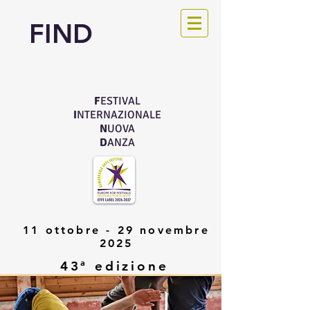
FIND
F
ESTIVAL
I
NTERNAZIONALE
N
UOVA
D
ANZA
11 ottobre - 29 novembre
2025
43ª edizione