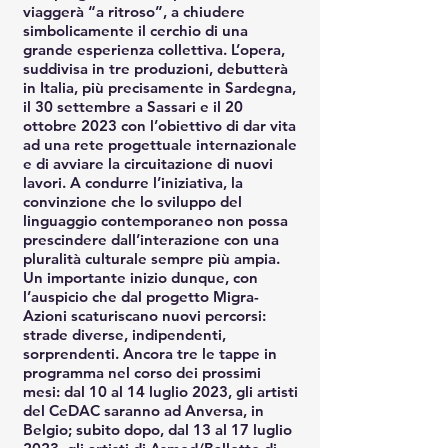
viaggerà “a ritroso”, a chiudere
simbolicamente il cerchio di una
grande esperienza collettiva. L’opera,
suddivisa in tre produzioni, debutterà
in Italia, più precisamente in Sardegna,
il 30 settembre a Sassari e il 20
ottobre 2023 con l’obiettivo di dar vita
ad una rete progettuale internazionale
e di avviare la circuitazione di nuovi
lavori. A condurre l’iniziativa, la
convinzione che lo sviluppo del
linguaggio contemporaneo non possa
prescindere dall’interazione con una
pluralità culturale sempre più ampia.
Un importante inizio dunque, con
l’auspicio che dal progetto Migra-
Azioni scaturiscano nuovi percorsi:
strade diverse, indipendenti,
sorprendenti. Ancora tre le tappe in
programma nel corso dei prossimi
mesi: dal 10 al 14 luglio 2023, gli artisti
del CeDAC saranno ad Anversa, in
Belgio; subito dopo, dal 13 al 17 luglio