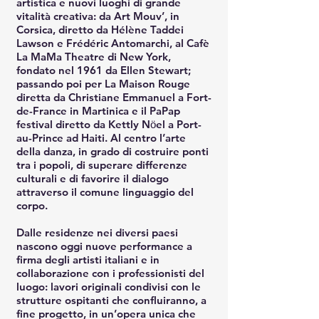
artistica e nuovi luoghi di grande
vitalità creativa: da Art Mouv’, in
Corsica, diretto da Hélène Taddei
Lawson e Frédéric Antomarchi, al Cafè
La MaMa Theatre di New York,
fondato nel 1961 da Ellen Stewart;
passando poi per La Maison Rouge
diretta da Christiane Emmanuel a Fort-
de-France in Martinica e il PaPap
festival diretto da Kettly Nӧel a Port-
au-Prince ad Haiti. Al centro l’arte
della danza, in grado di costruire ponti
tra i popoli, di superare differenze
culturali e di favorire il dialogo
attraverso il comune linguaggio del
corpo.
Dalle residenze nei diversi paesi
nascono oggi nuove performance a
firma degli artisti italiani e in
collaborazione con i professionisti del
luogo: lavori originali condivisi con le
strutture ospitanti che confluiranno, a
fine progetto, in un’opera unica che