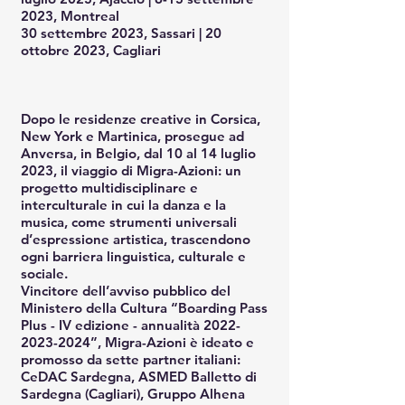
2023, Montreal
30 settembre 2023, Sassari | 20
ottobre 2023, Cagliari
Dopo le residenze creative in Corsica,
New York e Martinica, prosegue ad
Anversa, in Belgio, dal 10 al 14 luglio
2023, il viaggio di Migra-Azioni: un
progetto multidisciplinare e
interculturale in cui la danza e la
musica, come strumenti universali
d’espressione artistica, trascendono
ogni barriera linguistica, culturale e
sociale.
Vincitore dell’avviso pubblico del
Ministero della Cultura “Boarding Pass
Plus - IV edizione - annualità
2022-
2023-2024
”, Migra-Azioni è ideato e
promosso da sette partner italiani:
CeDAC Sardegna, ASMED Balletto di
Sardegna (Cagliari), Gruppo Alhena