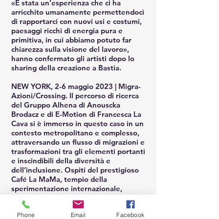
«È stata un’esperienza che ci ha
arricchito umanamente permettendoci
di rapportarci con nuovi usi e costumi,
paesaggi ricchi di energia pura e
primitiva, in cui abbiamo potuto far
chiarezza sulla visione del lavoro»,
hanno confermato gli artisti dopo lo
sharing della creazione a Bastia.
NEW YORK, 2-6 maggio 2023 | Migra-
Azioni/Crossing. Il percorso di ricerca
del Gruppo Alhena di Anouscka
Brodacz e di E-Motion di Francesca La
Cava si è immerso in questo caso in un
contesto metropolitano e complesso,
attraversando un flusso di migrazioni e
trasformazioni tra gli elementi portanti
e inscindibili della diversità e
dell’inclusione. Ospiti del prestigioso
Café La MaMa, tempio della
sperimentazione internazionale,
Brodacz, La Cava e Antonio Taurino
hanno incontrato artisti internazionali
Phone
Email
Facebook
come Richard Move, l’antropologa