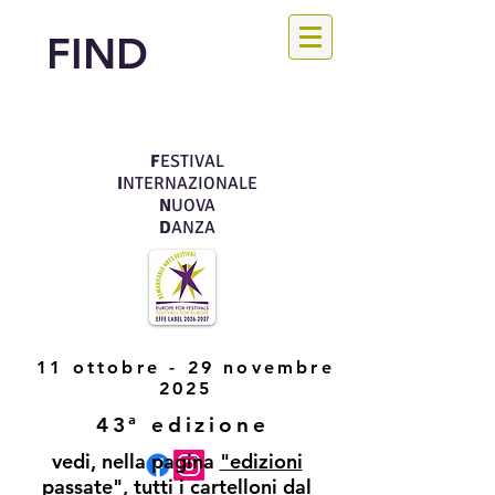
FIND
F
ESTIVAL
I
NTERNAZIONALE
N
UOVA
D
ANZA
11 ottobre - 29 novembre
2025
43ª edizione
vedi, nella pagina
"edizioni
passate"
, tutti i cartelloni dal